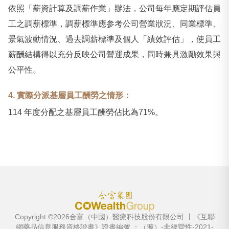
依照「薪資計算及調薪作業」辦法，公司每年應定期評估員
工之調薪標準，調薪標準應参考公司營業狀況、同業標準、
景氣波動情況、過去調薪標準及個人「績效評估」，使員工
薪酬結構得以充分反映公司營運成果，同時兼具激勵效果與
公平性。
4. 實際分派基層員工酬勞之情形：
114 年度分配之基層員工酬勞佔比為71%。
Copyright ©2026合富（中國）醫療科技股份有限公司 丨《互聯
網藥品信息服務資格證書》證書編號 ：（滬）-非經營性-2021-