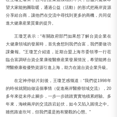
望大家能抱團取暖，通過公益（活動）的形式把兩岸資源
分享給台商，讓他們在交流中尋找到更多的商機，共同促
進大健康産業質量的提升。
王瓊芝表示：“有關政府部門如果想了解台資企業在
大健康領域的發展時，首先會想到我們合富，我們要做功
課彙報。”王瓊芝介紹道，近期台盟上海市委領導一行莅
臨合富調研台資企業康複醫療産業發展情況，希望能將台
灣醫療康複優勢資源引進上海，助力在滬台資企業升級。
在定神停頓片刻後，王瓊芝感慨道：“我們從1998年
的時候就開始做這個事情（促進兩岸醫療領域交流），20
多年來從未停止腳步，一步一步踏踏實實地積累經驗。多
年來，海峽兩岸的交流跌宕起伏，如今又陷入困境之中。
雖然路途坎坷，但我們還是抱有樂觀的心態。”