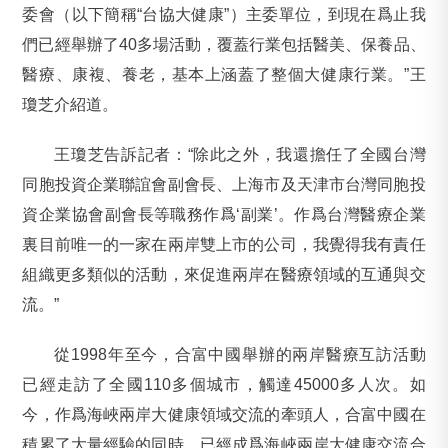
委會（以下簡稱“台協大健康”）主委單位，到現在爲止我
們已經舉辦了40多場活動，覆蓋行業包括醫美、保養品、
醫療、康複、養老，基本上涵蓋了整個大健康行業。”王
瓊芝介紹道。
王瓊芝告訴記者：“除此之外，我還擔任了全國台灣
同胞投資企業聯誼會副會長、上海市及天津市台灣同胞投
資企業協會副會長等職務作爲‘副業’。作爲台灣醫療企業
裏目前唯一的一家在兩岸雙上市的公司，我覺得我有責任
組織更多類似的活動，來促進兩岸在醫療領域的互通與交
流。”
從1998年至今，合富中國舉辦的兩岸醫療互訪活動
已經走訪了全國110多個城市，觸達45000多人次。如
今，作爲海峽兩岸大健康領域交流的牽頭人，合富中國在
積累了大量經驗的同時，已經成爲海峽兩岸大健康交流合