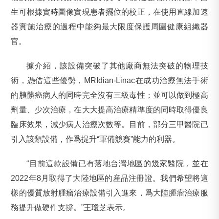
生可根據實時圖像實現患者擺位的校正，在使用直線加速
器實施治療的過程中能夠最大限度保護周圍健康組織器
官。
據介紹，該設備突破了其他廠商無法突破的物理技
術，憑借這些優勢，MRIdian-Linac在成功治療無法手術
的胰髒癌病人的同時完全沒有三級毒性；並可以做到極高
劑量、少次治療，在大大提高治療精準度的同時取得優良
臨床效果，減少病人治療次數等。目前，部分三甲醫院已
引入該類設備，作爲提升“軍備競賽”能力的利器。
“目前這款設備已有落地台灣地區的幾家醫院，並在
2022年8月取得了大陸地區的産品注冊證。我們希望將這
樣的優質放射腫瘤治療設備引入進來，爲大陸腫瘤治療服
務提升做硬件支撐。”王瓊芝表示。