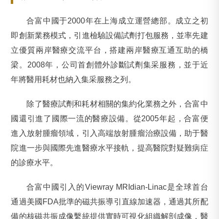
合富中國于2000年在上海成立運營總部。成立之初
即創新業務模式，引進檢驗設備試劑打包服務，並率先建
立優質兩岸醫療交流平台，搭建兩岸醫療互通互助的橋
梁。2008年，公司首創體外診斷試劑集采服務，並于近
年將醫用耗材也納入集采服務之列。
除了醫療試劑和耗材相關的集約化業務之外，合富中
國還引進了國際一流的醫療設備。從2005年起，合富便
進入放射腫瘤領域，引入高端放射腫瘤治療設備，助于醫
院進一步與國際先進醫療水平接軌，提高醫院對疑難病症
的診療水平。
合富中國引入的Viewray MRIdian-Linac是全球首台
通過美國FDA批準的磁共振導引直線加速器，通過其所配
備的核磁共振成像繫統提供實時可視化組織解剖成像，醫