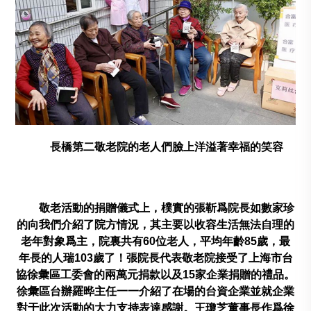
長橋第二敬老院的老人們臉上洋溢著幸福的笑容
敬老活動的捐贈儀式上，樸實的張靳爲院長如數家珍
的向我們介紹了院方情況，其主要以收容生活無法自理的
老年對象爲主，院裏共有
60
位老人，平均年齡
85
歲，最
年長的人瑞
103
歲了！張院長代表敬老院接受了上海市台
協徐彙區工委會的兩萬元捐款以及
15
家企業捐贈的禮品。
徐彙區台辦羅晔主任一一介紹了在場的台資企業並就企業
對于此次活動的大力支持表達感謝。王瓊芝董事長作爲徐