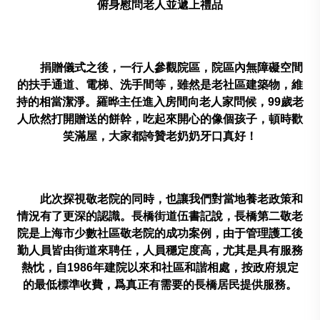
俯身慰問老人並遞上禮品
捐贈儀式之後，一行人參觀院區，院區內無障礙空間
的扶手通道、電梯、洗手間等，雖然是老社區建築物，維
持的相當潔淨。羅晔主任進入房間向老人家問候，
99
歲老
人欣然打開贈送的餅幹，吃起來開心的像個孩子，頓時歡
笑滿屋，大家都誇贊老奶奶牙口真好！
此次探視敬老院的同時，也讓我們對當地養老政策和
情況有了更深的認識。長橋街道伍書記說，長橋第二敬老
院是上海市少數社區敬老院的成功案例，由于管理護工後
勤人員皆由街道來聘任，人員穩定度高，尤其是具有服務
熱忱，自
1986
年建院以來和社區和諧相處，按政府規定
的最低標準收費，爲真正有需要的長橋居民提供服務。