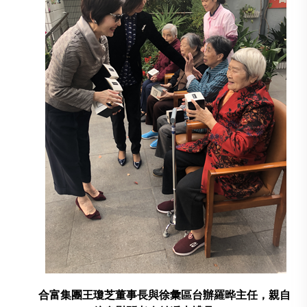
合富集團王瓊芝董事長與徐彙區台辦羅晔主任，親自