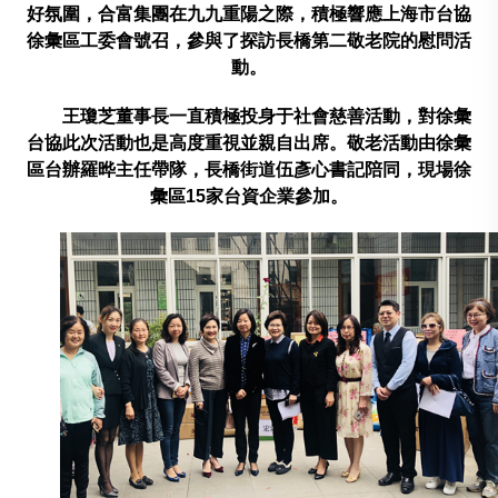
好氛圍，合富集團在九九重陽之際，積極響應上海市台協
徐彙區工委會號召，參與了探訪長橋第二敬老院的慰問活
動。
王瓊芝董事長一直積極投身于社會慈善活動，對徐彙
台協此次活動也是高度重視並親自出席。敬老活動由徐彙
區台辦羅晔主任帶隊，長橋街道伍彥心書記陪同，現場徐
彙區
15
家台資企業參加。