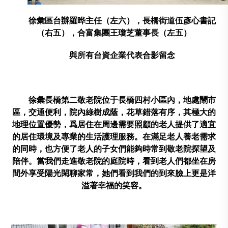
徐彙區台辦羅晔主任（左六），長橋街道伍彥心書記
（右五），合富集團王瓊芝董事長（左五）
與所有台資企業代表合影留念
徐彙長橋第二敬老院位于長橋四村小區內，地處鬧市
區，交通便利，院內綠樹成蔭，花草錯落有序，其極大的
地理位置優勢，爲居住在周邊需要照顧的老人提供了適宜
的居住環境及專業的生活護理服務。在滿足老人養老需求
的同時，也方便了老人的子女們能夠時常到敬老院探望及
陪伴。當我們走進敬老院的庭院時，看到老人們都坐在房
間外享受陽光閑聊家常，她們看到我們的到來臉上更是洋
溢著幸福的笑容。