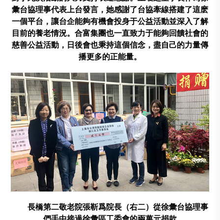
彙台協理事代表上台發言，她感謝了台協牽線搭建了這麽
一個平台，讓台企能夠有機會投身于公益活動並深入了解
目前的養老情況。合富集團也一直致力于能夠回饋社會的
慈善公益活動，日後會也秉持這個信念，盡自己的力量傳
播更多的正能量。
長橋第二敬老院張靳爲院長（右二）從徐彙台協理事
們手中接過徐彙區工委會的兩萬元捐款