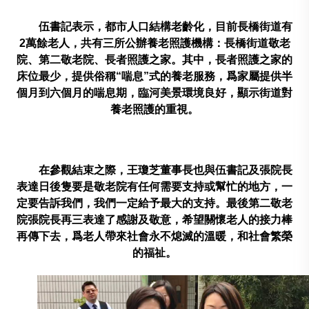
伍書記表示，都市人口結構老齡化，目前長橋街道有
2
萬餘老人，共有三所公辦養老照護機構：長橋街道敬老
院、第二敬老院、長者照護之家。其中，長者照護之家的
床位最少，提供俗稱
“
喘息
”
式的養老服務，爲家屬提供半
個月到六個月的喘息期，臨河美景環境良好，顯示街道對
養老照護的重視。
在參觀結束之際，王瓊芝董事長也與伍書記及張院長
表達日後隻要是敬老院有任何需要支持或幫忙的地方，一
定要告訴我們，我們一定給予最大的支持。最後第二敬老
院張院長再三表達了感謝及敬意，希望關懷老人的接力棒
再傳下去，爲老人帶來社會永不熄滅的溫暖，和社會繁榮
的福祉。