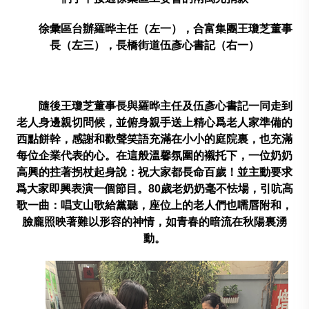
徐彙區台辦羅晔主任（左一），合富集團王瓊芝董事
長（左三），長橋街道伍彥心書記（右一）
隨後王瓊芝董事長與羅晔主任及伍彥心書記一同走到
老人身邊親切問候，並俯身親手送上精心爲老人家準備的
西點餅幹，感謝和歡聲笑語充滿在小小的庭院裏，也充滿
每位企業代表的心。在這般溫馨氛圍的襯托下，一位奶奶
高興的拄著拐杖起身說：祝大家都長命百歲！並主動要求
爲大家即興表演一個節目。
80
歲老奶奶毫不怯場，引吭高
歌一曲：唱支山歌給黨聽，座位上的老人們也嚅唇附和，
臉龐照映著難以形容的神情，如青春的暗流在秋陽裏湧
動。